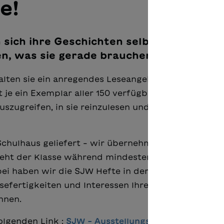
e!
 sich ihre Geschichten selbst aussuchen
en, was sie gerade brauchen und lesen wo
lten sie ein anregendes Leseangebot, das für jede
t je ein Exemplar aller 150 verfügbaren SJW Hefte 
uszugreifen, in sie reinzulesen und sie dann via Fo
Schulhaus geliefert – wir übernehmen die Kosten fü
teht der Klasse während mindestens 14 Tagen zum
ei haben wir die SJW Hefte in der Box nach Zyklen
esefertigkeiten und Interessen Ihrer Klasse ohne gr
nnen.
olgenden Link :
SJW – Ausstellungsbox