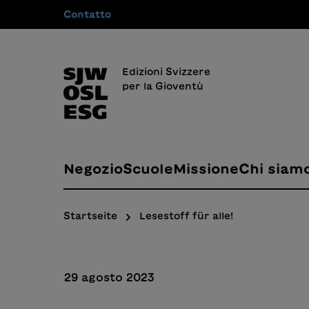
Contatto
 ricerca
Passa alla navigazione principale
Edizioni Svizzere
per la Gioventù
Negozio
Scuole
Missione
Chi siam
Startseite
Lesestoff für alle!
29 agosto 2023