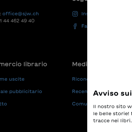
:
office@sjw.ch
Instagram
41 44 462 49 40
Facebook
ercio librario
Medie
me uscite
Riconoscimenti
ale pubblicitario
Recensioni
Avviso su
tto
Comunicati stampa
Il nostro sito
le belle storie
tracce nei libri.