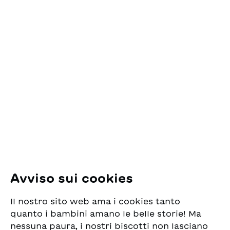
Contatto
ESG Edizioni Svizzere
per la Gioventù
Pfingstweidstrasse 16
8005 Zürich
E-Mail:
office@sjw.ch
Tel: +41 44 462 49 40
Seguiteci
Avviso sui cookies
Instagram
Il nostro sito web ama i cookies tanto
Facebook
quanto i bambini amano le belle storie! Ma
nessuna paura, i nostri biscotti non lasciano