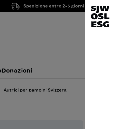
Spedizione entro 2-5 giorni lavorativi
o
Donazioni
Autrici per bambini Svizzera
Wir 