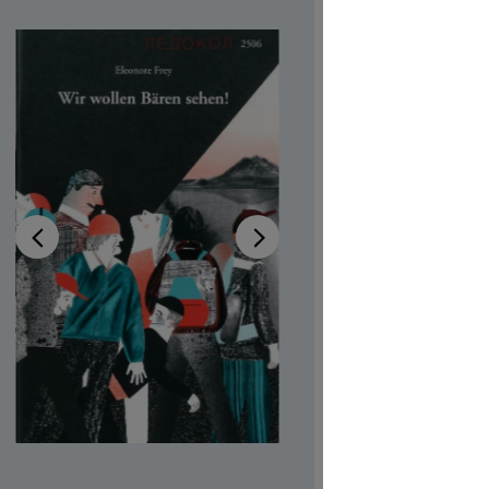
sehe
Disponibi
Autrici/ori
Illustratric
Codice pro
CHF 7.00
Prezzi incl.
Softcover,
Quantità del 