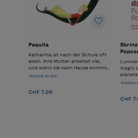
Paquita
Sbrinz
Popcorn / Funken 
Katharina ist nach der Schule oft
Popco
allein. Ihre Mutter arbeitet viel,
L'unive
und wenn sie nach Hause kommt,
magic c
ist das Mädchen meist schon
planets
mostra di più
eingeschlafen. Doch eines Tages
viver i
mostra d
erklingt im Treppenhaus ein
explosiv
CHF 7.00
schönes Lied mit so viel Gefühl,
scuvrir
CHF 7
dass es Katharina vertraut
Vaplan! Produktinformation i
vorkommt – auch wenn sie die
Deutsc
Nel carrello
Worte nicht versteht. Gesungen
ist ein
wird das Lied von Paquita, der
fantast
neuen Hausmeisterin. Und ab
wunder
diesem Zeitpunkt ist nichts mehr
Lebens