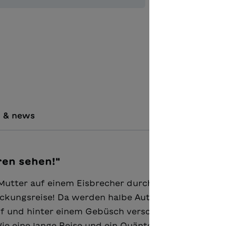
Aggiungere
i & news
ren sehen!"
r Mutter auf einem Eisbrecher durch das russische E
ckungsreise! Da werden halbe Autos verladen, plötz
uf und hinter einem Gebüsch verschwindet ein Bär!
Wie eine lange Reise und ein Quäntchen Glück doch