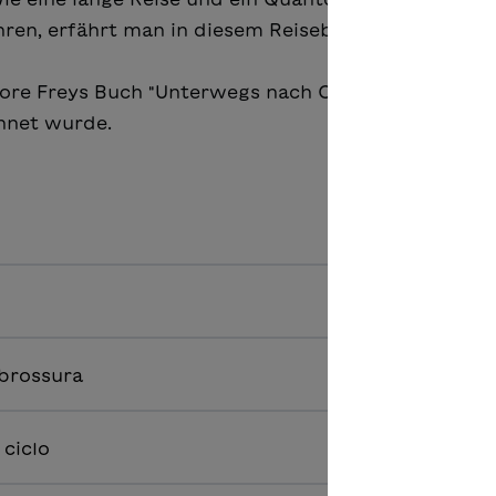
ren, erfährt man in diesem Reisebericht.
ore Freys Buch "Unterwegs nach Ochstsk", das 2015
hnet wurde.
 brossura
 ciclo