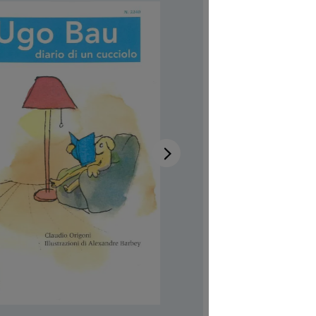
un c
Disponibi
Autrici/ori
Illustratric
Codice pro
CHF 7.00
Prezzi incl.
Softcover,
Quantità del 