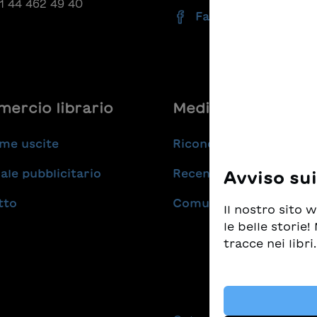
41 44 462 49 40
Facebook
ercio librario
Medie
me uscite
Riconoscimenti
ale pubblicitario
Recensioni
Avviso su
tto
Comunicati stampa
Il nostro sito
le belle storie
tracce nei libri.
Prendiamo molt
tempo stesso d
i migliori libr