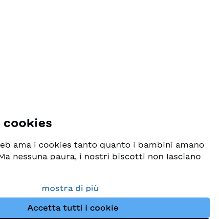
i cookies
 web ama i cookies tanto quanto i bambini amano
! Ma nessuna paura, i nostri biscotti non lasciano
o seriamente la protezione dei vostri dati e al
mostra di più
esideriamo che possiate sempre trovare da noi
Accetta tutti i cookie
i per bambini. Questo sito Web utilizza cookies e