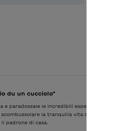
Aggiungere
io du un cucciolo"
a e paradossale le incredibili esperienze vissute con
a scombussolare la tranquilla vita domestica. In poc
 il padrone di casa.