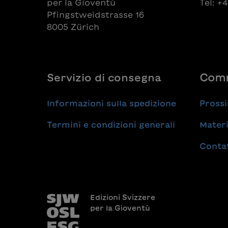
per la Gioventù
Tel: +
Pfingstweidstrasse 16
8005 Zürich
Servizio di consegna
Comm
Informazioni sulla spedizione
Prossi
Termini e condizioni generali
Materi
Conta
Edizioni Svizzere
per la Gioventù