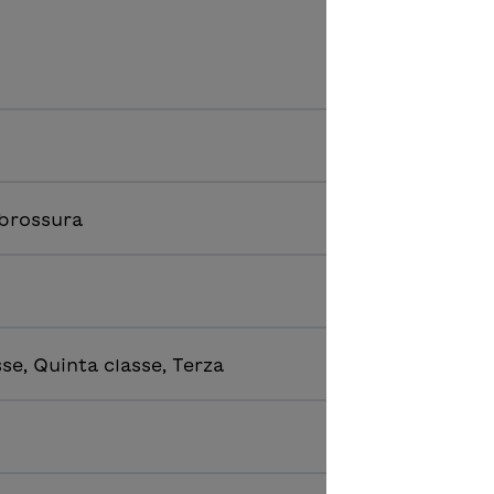
 brossura
se, Quinta classe, Terza