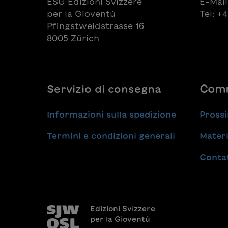
ESG Edizioni Svizzere
E-Mail
per la Gioventù
Tel: +
Pfingstweidstrasse 16
8005 Zürich
Servizio di consegna
Comm
Informazioni sulla spedizione
Prossi
Termini e condizioni generali
Materi
Conta
Edizioni Svizzere
per la Gioventù