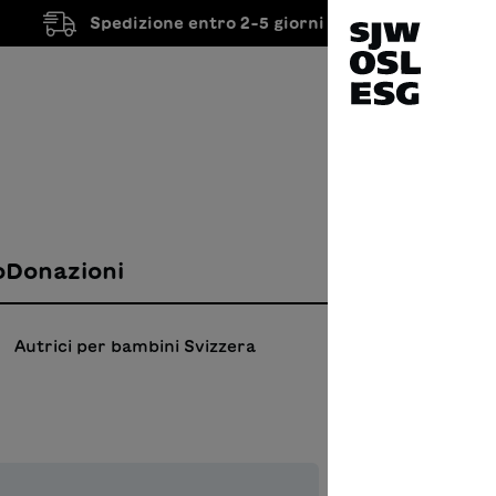
Spedizione entro 2-5 giorni lavorativi
o
Donazioni
Autrici per bambini Svizzera
NIN