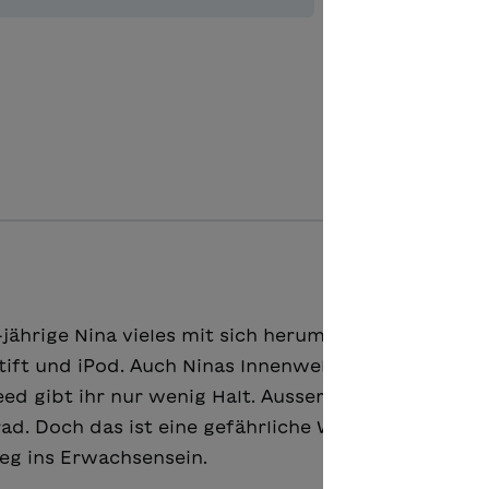
Aggiungere
7-jährige Nina vieles mit sich herum: Mundharmonika
tift und iPod. Auch Ninas Innenwelt ist reich, wenn
ed gibt ihr nur wenig Halt. Ausser ein wenig bei de
. Doch das ist eine gefährliche Welt. Die Geschic
Weg ins Erwachsensein.