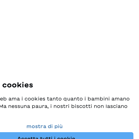
m ganz
die Kinder mögen und die seit
t
Jahren ein Bestseller ist.
n und
msteg.
i cookies
 web ama i cookies tanto quanto i bambini amano
! Ma nessuna paura, i nostri biscotti non lasciano
o seriamente la protezione dei vostri dati e al
mostra di più
esideriamo che possiate sempre trovare da noi
Accetta tutti i cookie