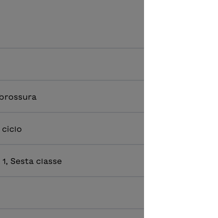
 brossura
 ciclo
1, Sesta classe