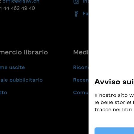
:
office@sjw.ch
Instagram
Burgers Schwester in eine
41 44 462 49 40
persönlichen Nachwort. Mi
Facebook
einleitenden Worten des
promovierten Germaniste
Burgerexperten Simon Zu
ercio librario
Medie
me uscite
Riconoscimenti
ale pubblicitario
Recensioni
Avviso su
tto
Comunicati stampa
Il nostro sito
le belle storie
tracce nei libri.
Prendiamo molt
tempo stesso d