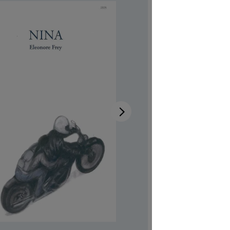
Disponibi
Autrici/ori
Illustratric
Codice pro
CHF 7.00
Prezzi incl.
Softcover,
Quantità del 