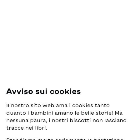
tempo disponeva di tanti
Contatto
spazi verdi.
ESG Edizioni Svizzere
per la Gioventù
Pfingstweidstrasse 16
8005 Zürich
E-Mail:
office@sjw.ch
Tel: +41 44 462 49 40
Seguiteci
Avviso sui cookies
Instagram
Il nostro sito web ama i cookies tanto
Facebook
quanto i bambini amano le belle storie! Ma
nessuna paura, i nostri biscotti non lasciano
Servizio di consegna
tracce nei libri.