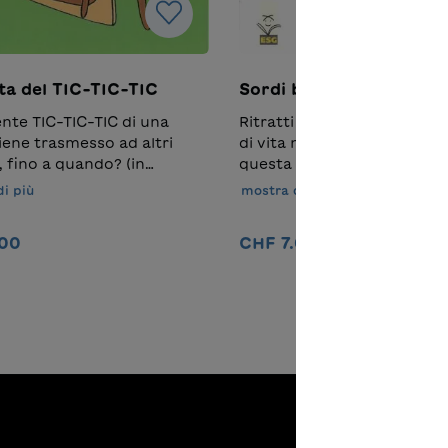
ta del TIC-TIC-TIC
Sordi boati in Val Rivier
tente TIC-TIC-TIC di una
Ritratti di personaggi e m
iene trasmesso ad altri
di vita nelle cave nel passat
, fino a quando? (in
questa Valle.
)
i più
mostra di più
.00
CHF 7.00
Nel carrello
Nel carrello