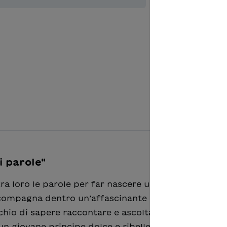
Aggiungere
i parole"
ra loro le parole per far nascere una fiaba? Artemis
 accompagna dentro un’affascinante avventura, non pr
ischio di sapere raccontare e ascoltare storie. Sarà s
 un giovane principe dolce e ribelle, pronto a sfidar