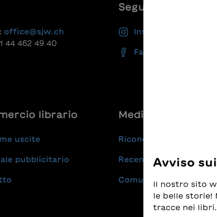
Seguiteci
:
office@sjw.ch
Instagram
41 44 462 49 40
Facebook
ercio librario
Medie
me uscite
Riconoscimenti
ale pubblicitario
Recensioni
Avviso su
tto
Comunicati stampa
Il nostro sito
le belle storie
tracce nei libri.