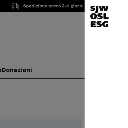
Spedizione entro 2-5 giorni lavorativi
o
Donazioni
La te