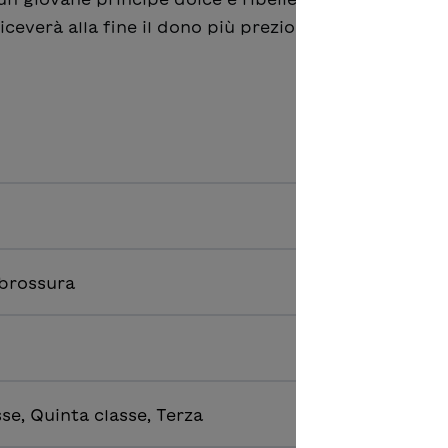
iceverà alla fine il dono più prezioso: ritrovare se s
 brossura
se, Quinta classe, Terza