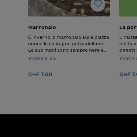
Marronaio
La por
È inverno. Il marronaio sulla piazza
L'insis
cuoce le castagne nel padellone.
porta v
Le sue mani sono sempre nere e
oggetti
tuttavia sono pulite: ma com’è
corsivo
mostra di più
mostra d
possibile? Le caldarroste
piacciono a tutti, scaldano la
CHF 7.00
CHF 7
pancia e il cuore. In piazza c’è un
piccione. Non ne può più di
Nel carrello
mangiare solo briciole e bucce:
riuscirà a trovare una castagna
ben cotta tutta sua? Scritto in
maiuscolo