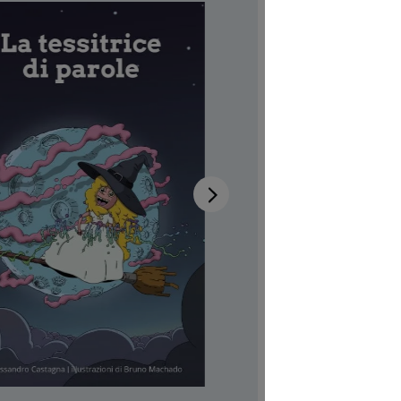
paro
Disponibi
Autrici/ori
Illustratric
Codice pro
CHF 7.00
Prezzi incl.
Softcover,
Quantità del 