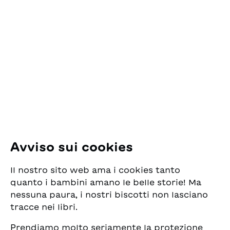
preservare il valore delle
Contatto
vostre pubblicazioni
ESG.
ESG Edizioni Svizzere
per la Gioventù
Pfingstweidstrasse 16
8005 Zürich
E-Mail:
office@sjw.ch
Tel: +41 44 462 49 40
Seguiteci
Avviso sui cookies
Instagram
Il nostro sito web ama i cookies tanto
Facebook
quanto i bambini amano le belle storie! Ma
nessuna paura, i nostri biscotti non lasciano
Servizio di consegna
tracce nei libri.
Prendiamo molto seriamente la protezione