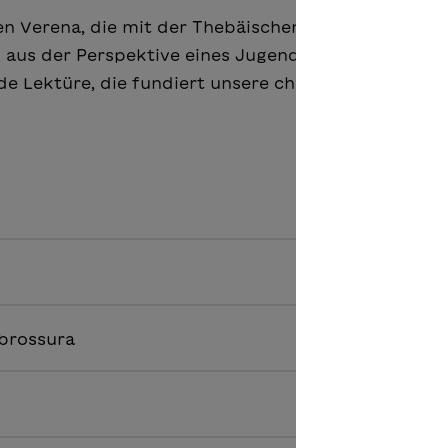
en Verena, die mit der Thebäischen Legion aus Ägy
 aus der Perspektive eines Jugendlichen erzählt. Se
 Lektüre, die fundiert unsere christlichen Wurzel
 brossura