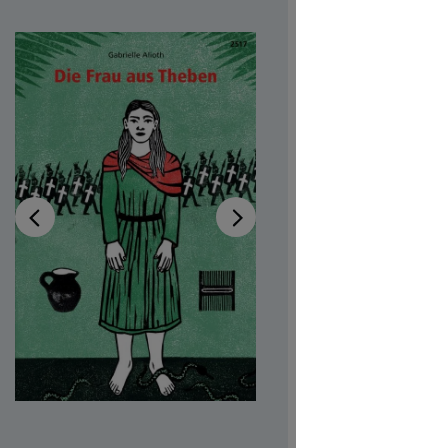
Disponibi
Autrici/ori
Illustratric
Disponibile
Codice pro
CHF 7.00
Prezzi incl.
Softcover,
Quantità del 