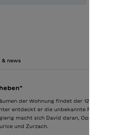
Aggiungere
i & news
Theben"
äumen der Wohnung findet der 12-Jährige allerlei
unter entdeckt er die unbekannte Frau im grünen Kl
gierig macht sich David daran, Opas Geheimnis zu l
aurice und Zurzach.