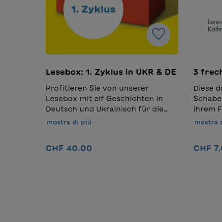
Lesebox: 1. Zyklus in UKR & DE
3 frec
Profitieren Sie von unserer
Diese d
Lesebox mit elf Geschichten in
Schaber
Deutsch und Ukrainisch für die
ihrem F
gesamte Klasse. Unsere Box bietet
Buchst
mostra di più
mostra d
allen Kindern unabhängig von
und E-M
ihrem kulturellen oder sozialen
die unt
CHF 40.00
CHF 7
Hintergrund Zugang zu
heissen
spannenden Tier- und
Geschic
Abenteuergeschichten mit
vertaus
Nel carrello
Themen wie fremde Welten,
für Les
sorgsamer Umgang mit Natur,
Vorschu
Freundschaft und
Buchst
Mut.Übersetzung: Ganna