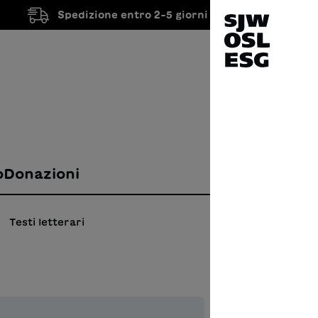
Spedizione entro 2-5 giorni lavorativi
o
Donazioni
Testi letterari
Die 