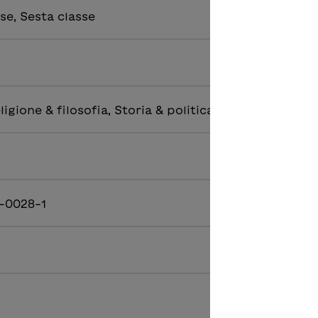
se, Sesta classe
igione & filosofia, Storia & politica, Svizzera
-0028-1