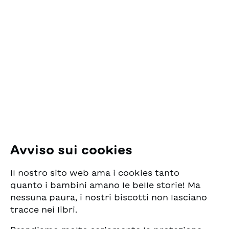
Contatto
ESG Edizioni Svizzere
per la Gioventù
Pfingstweidstrasse 16
8005 Zürich
E-Mail:
office@sjw.ch
Tel: +41 44 462 49 40
Seguiteci
Avviso sui cookies
Instagram
Il nostro sito web ama i cookies tanto
Facebook
quanto i bambini amano le belle storie! Ma
nessuna paura, i nostri biscotti non lasciano
Servizio di consegna
tracce nei libri.