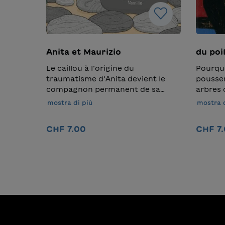
Anita et Maurizio
du poil
Le caillou à l’origine du
Pourquo
traumatisme d’Anita devient le
poussen
compagnon permanent de sa
arbres 
douleur intérieure. Elle tente
passe-t
mostra di più
mostra d
maintenant de surmonter ce
sauvent
ressenti. Une histoire qui raconte
se loger
CHF 7.00
CHF 7
avec délica-tesse le souhait d’être
entre d
vu et de nouer des amitiés.
Commen
Nel carrello
il tran
la libe
chaque 