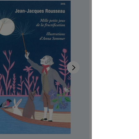
Rous
petit
fruc
Disponibi
Autrici/ori
Illustratric
Disponibile
Codice pro
CHF 7.00
Prezzi incl.