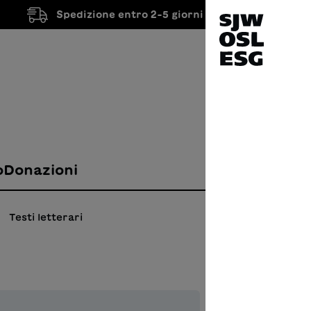
Spedizione entro 2-5 giorni lavorativi
o
Donazioni
Testi letterari
Jean