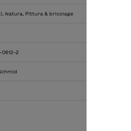
, Natura, Pittura & bricolage
-0612-2
 Schmid