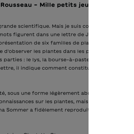
Rousseau – Mille petits jeux de la
grande scientifique. Mais je suis convaincu qu’il lui 
s mots figurent dans une lettre de Jean-Jacques Rou
présentation de six familles de plantes. Le philosop
d'observer les plantes dans les prairies et au bor
s parties : le lys, la bourse-à-pasteur, la dent-de-li
lettre, il indique comment constituer une presse à
sité, sous une forme légèrement abrégée, qui ne
nnaissances sur les plantes, mais constituent auss
Anna Sommer a fidèlement reproduit les plantes et le