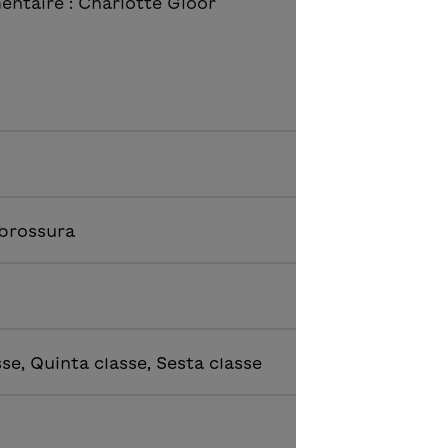
entaire : Charlotte Gloor
 brossura
se, Quinta classe, Sesta classe