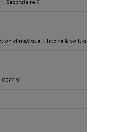
 1, Secondaire 2
ction climatique, Histoire & politique, Suisse
-0077-9