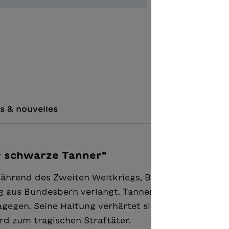
Ajouter à 
s & nouvelles
er schwarze Tanner"
ährend des Zweiten Weltkriegs, Bergwiesen in Ack
 aus Bundesbern verlangt. Tanner begreift den Sin
gegen. Seine Haltung verhärtet sich, er gerät imme
rd zum tragischen Straftäter.