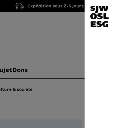
Expédition sous 2-5 jours ouvrés
ujet
Dons
lture & société
Der 