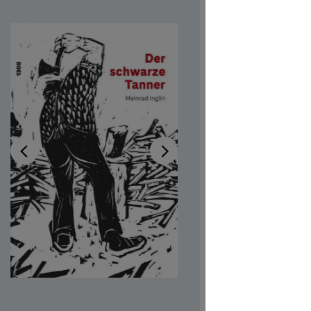
Tann
Disponib
Auteur-tri
Illustrateur
Réf. produi
CHF 7.00
Prix TTC, fr
Couvertur