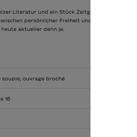
izer Literatur und ein Stück Zeitgeschichte. Ihr
wischen persönlicher Freiheit und Verantwortung
heute aktueller denn je.
 souple, ouvrage broché
ès 16