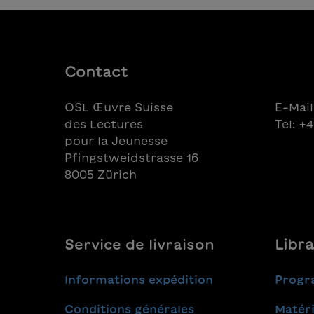
man in diesem Reisebericht. Der
Schule.
Text entstand in Anlehnung an
Gehörsc
Eleonore Freys Buch "Unterwegs
immer d
nach Ochstsk", das 2015 mit dem
laut wi
Schweizer Literaturpreis
Empathi
Contact
ausgezeichnet wurde.
deren 
durch d
OSL Œuvre Suisse
E-Mail
Bebilde
des Lectures
Tel: +
pour la Jeunesse
Pfingstweidstrasse 16
8005 Zürich
Service de livraison
Libra
Informations expédition
Progr
Conditions générales
Matéri