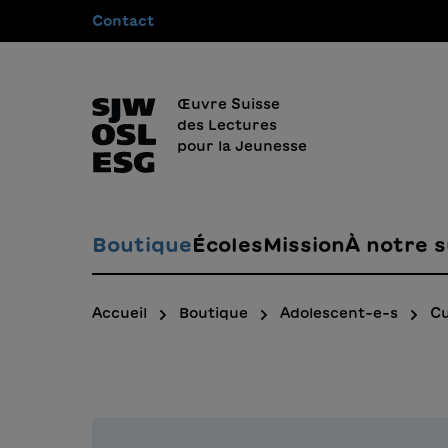
Contact
recherche
Passer à la navigation principale
Œuvre Suisse
des Lectures
pour la Jeunesse
Boutique
Écoles
Mission
À notre s
Accueil
Boutique
Adolescent-e-s
Cu